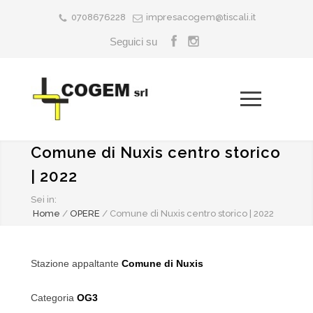
0708676228
impresacogem@tiscali.it
Seguici su
Comune di Nuxis centro storico
| 2022
Sei in:
Home
/
OPERE
/
Comune di Nuxis centro storico | 2022
Stazione appaltante
Comune di Nuxis
Categoria
OG3