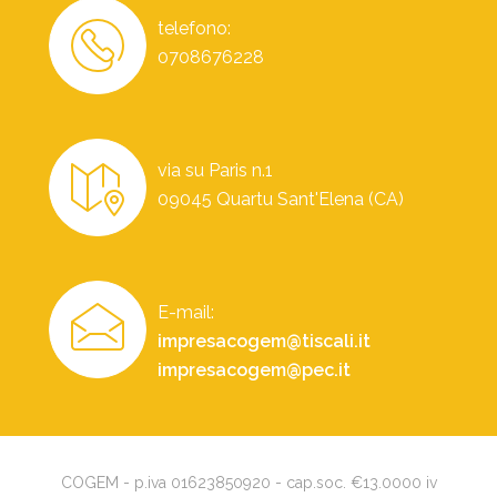
telefono:
0708676228
via su Paris n.1
09045 Quartu Sant'Elena (CA)
E-mail:
impresacogem@tiscali.it
impresacogem@pec.it
COGEM - p.iva 01623850920 - cap.soc. €13.0000 iv