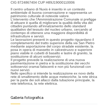
CIG 8724867404 CUP H89J19000110006
Il centro urbano di Nuxis è inserito in un contesto
ambientale di buona conservazione e rappresenta un
patrimonio culturale di notevole valore.
L'intervento che l'Amministrazione Comunale si prefigge
di attuare è quella di migliorare la qualità della vita dei
cittadini puntando all'innalzamento dello standard
qualitativo del tessuto del nucleo urbano, cercando al
contempo di ottenere una maggiore disponibilità di
infrastrutture e servizi.
Le lavorazioni presenti in questo progetto riguardano il
completamento del tratto superiore della via San Pietro
mediante asportazione del corpo stradale esistente, la
posa in opera di massetto in calcestruzzo e superiore
piano viabile in cubetti di basalto e lastre di granito, la
sostituzione di alcuni sottoservizi.
Il progetto prevede la realizzazione di una nuova
pavimentazione in pietra e la sostituzione dei vecchi
sottoservizi oramai fatiscenti e non più funzionali con
nuovi servizi.
Nello specifico si intende la realizzazione ex novo della
rete di smaltimento delle acque meteoriche, la rete idrica
per la parte dei soli allacci dalla tubazione principale, la
rete telefonica, la rete elettrica.
Galleria fotografica